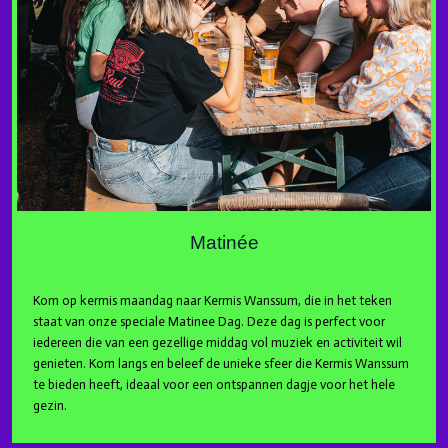
Matinée
Kom op kermis maandag naar Kermis Wanssum, die in het teken
staat van onze speciale Matinee Dag. Deze dag is perfect voor
iedereen die van een gezellige middag vol muziek en activiteit wil
genieten. Kom langs en beleef de unieke sfeer die Kermis Wanssum
te bieden heeft, ideaal voor een ontspannen dagje voor het hele
gezin.